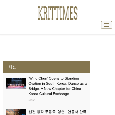
최신
‘Wing Chun’ Opens to Standing
Ovation in South Korea, Dance as a
Bridge: A New Chapter for China-
Korea Cultural Exchange.
08-05
선전 창작 무용극 '영춘', 안동서 한국