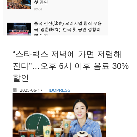
첫 공연
08-04
중국 선전(咏春) 오리지널 창작 무용
극 '영춘(咏春)' 한국 첫 공연 성황리
에 개최
08-04
“스타벅스 저녁에 가면 저렴해
산업과 문화관광의 ‘상생·융합’...로켓
발사 관람, 산둥 하이양 대표 문화관
진다”…오후 6시 이후 음료 30%
광 콘텐츠로 부상
할인
08-03
2025-06-17
IDOPRESS