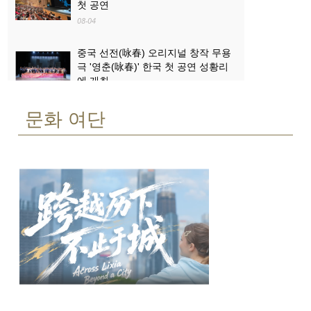
첫 공연
08-04
중국 선전(咏春) 오리지널 창작 무용
극 '영춘(咏春)' 한국 첫 공연 성황리
에 개최
08-04
문화 여단
산업과 문화관광의 ‘상생·융합’...로켓
발사 관람, 산둥 하이양 대표 문화관
광 콘텐츠로 부상
08-03