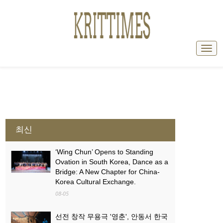
최신
‘Wing Chun’ Opens to Standing
Ovation in South Korea, Dance as a
Bridge: A New Chapter for China-
Korea Cultural Exchange.
08-05
선전 창작 무용극 '영춘', 안동서 한국