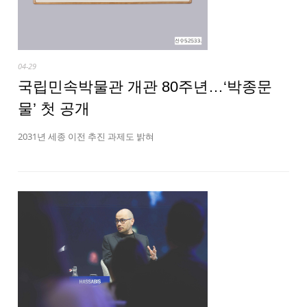
04-29
국립민속박물관 개관 80주년…‘박종문
물’ 첫 공개
2031년 세종 이전 추진 과제도 밝혀