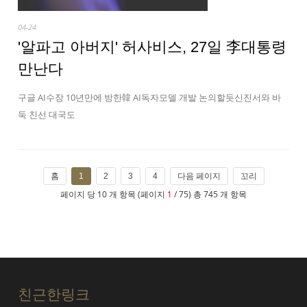
04-24
'알파고 아버지' 허사비스, 27일 李대통령
만난다
구글 AI수장 10년만에 방한韓 AI독자모델 개발 논의할듯신진서와 바
둑 친선 대국도
홈
1
2
3
4
다음 페이지
꼬리
페이지 당 10 개 항목 (페이지
1
/ 75) 총 745 개 항목
친근한링크