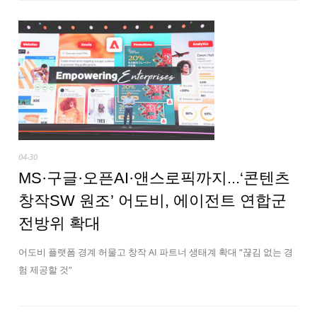
04-30
MS·구글·오픈AI·앤스로픽까지...‘콘텐츠
창작SW 원조’ 어도비, 에이전트 연합군
전방위 확대
어도비 플랫폼 경계 허물고 창작 AI 파트너 생태계 확대 “끊김 없는 경
험 제공할 것”