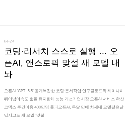
04-24
코딩·리서치 스스로 실행 … 오
픈AI, 앤스로픽 맞설 새 모델 내
놔
오픈AI 'GPT- 5.5' 공개복잡한 코딩·문서작업·연구클로드와 제미나이
뛰어넘어속도·효율 유지한채 성능 개선기업시장 오픈AI 서비스 확산
코덱스 주간이용 400만명 돌파오픈AI, 두달 만에 차세대 모델같은날
딥시크도 새 모델 '맞불'