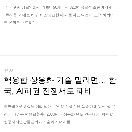
국내 첫 AI 장르영화제 가보니90개국서 822편 공모전 출품이명세
"두려움, 기대로 바뀌어"감정표현·대사 한계도 여전해"도구 바뀌어
도 본질은 스토리"
04-22
핵융합 상용화 기술 밀리면… 한
국, AI패권 전쟁서도 패배
출연硏 3곳 원장들 머리 맞대 …"AI發 전력수요 폭증 대비"사실상 무
한에 가까운 핵융합美·中, 2030년대 상용화 속도'인공태양' 핵융합
성공하려면광물관리·AI기술과 시너지를