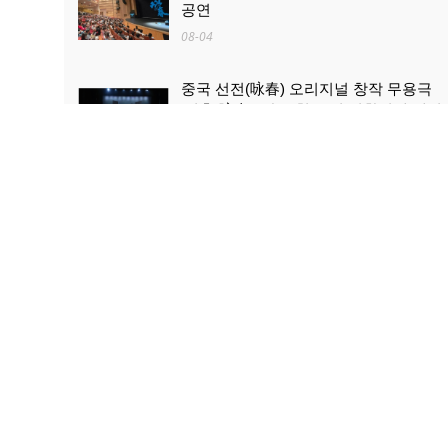
공연
08-04
중국 선전(咏春) 오리지널 창작 무용극
'영춘(咏春)' 한국 첫 공연 성황리에 개최
08-04
산업과 문화관광의 ‘상생·융합’...로켓 발
사 관람, 산둥 하이양 대표 문화관광 콘
텐츠로 부상
08-03