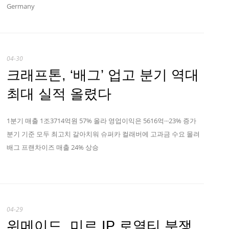
Germany
04-30
크래프톤, ‘배그’ 업고 분기 역대
최대 실적 올렸다
1분기 매출 1조3714억원 57% 올라 영업이익은 5616억···23% 증가
분기 기준 모두 최고치 갈아치워 슈퍼카 컬래버에 고과금 수요 몰려
배그 프랜차이즈 매출 24% 상승
04-29
위메이드, 미르 IP 로열티 분쟁