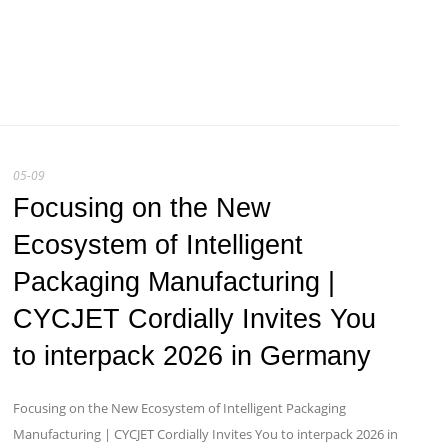
05-09
Focusing on the New
Ecosystem of Intelligent
Packaging Manufacturing |
CYCJET Cordially Invites You
to interpack 2026 in Germany
Focusing on the New Ecosystem of Intelligent Packaging
Manufacturing | CYCJET Cordially Invites You to interpack 2026 in