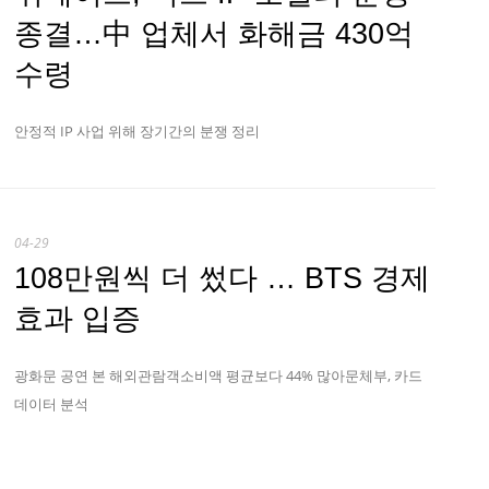
종결…中 업체서 화해금 430억
수령
안정적 IP 사업 위해 장기간의 분쟁 정리
04-29
108만원씩 더 썼다 … BTS 경제
효과 입증
광화문 공연 본 해외관람객소비액 평균보다 44% 많아문체부, 카드
데이터 분석