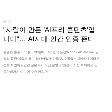
04-20
"사람이 만든 'AI프리 콘텐츠'입
니다"… AI시대 인간 인증 뜬다
콘텐츠 홍수의 역설… '휴먼메이드' 표식 등장'Not by AI' 'AI-Free' 등
영화·출판·미술계 표기 확산어떻게 만들고, 수정했는지메타데이터로
정보 확인하고인간 전문가가 직접 판별도"인간이 직접 취재하고 검
증한레거시 미디어 수요 커질 것"