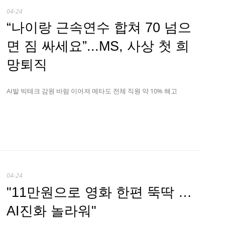
04-24
“나이랑 근속연수 합쳐 70 넘으
면 짐 싸세요”...MS, 사상 첫 희
망퇴직
AI발 빅테크 감원 바람 이어져 메타도 전체 직원 약 10% 해고
04-24
"11만원으로 영화 한편 뚝딱 …
AI진화 놀라워"