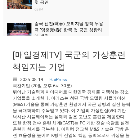
첫 공연
08-04
중국 선전(咏春) 오리지널 창작 무용
극 '영춘(咏春)' 한국 첫 공연 성황리
에 개최
08-04
[매일경제TV] 국군의 가상훈련
산업과 문화관광의 ‘상생·융합’...로켓
발사 관람, 산둥 하이양 대표 문화관
책임지는 기업
광 콘텐츠로 부상
08-03
2025-08-19
HaiPress
극찬기업 (20일 오후 6시 30분)
뛰어난 기술력과 아이디어로 대한민국 경제를 지탱하는 강소
기업들을 소개한다. 아레스는 첨단 국방 모델링·시뮬레이션
(M&S) 기술을 통해 가상훈련 환경에서 국군 장병의 실전 능력
을 극대화하며 주목받고 있다. 이 기업의 가상현실(VR) 기반
낙하산 시뮬레이터는 실제와 같은 고난도 훈련을 제공한다.
또한 함정 전수 훈련 체계(CAST)는 PC 기반 전술 숙달로 실전
훈련의 한계를 극복한다. 이처럼 정교한 M&S 기술은 국방 훈
련 효율성을 높이며 K방위 산업의 핵심 동력으로서 위상을 높