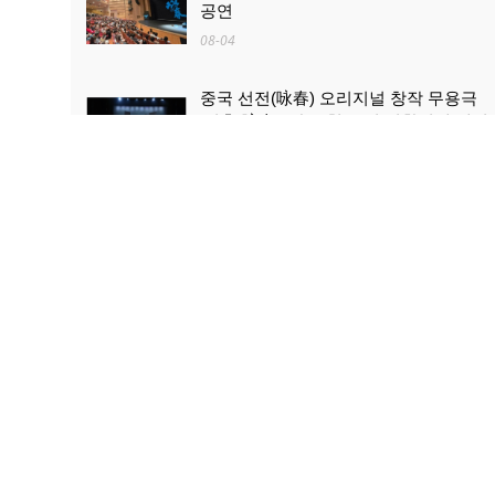
공연
08-04
중국 선전(咏春) 오리지널 창작 무용극
'영춘(咏春)' 한국 첫 공연 성황리에 개최
08-04
산업과 문화관광의 ‘상생·융합’...로켓 발
사 관람, 산둥 하이양 대표 문화관광 콘
텐츠로 부상
08-03