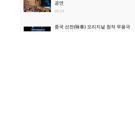
공연
08-04
중국 선전(咏春) 오리지널 창작 무용극
'영춘(咏春)' 한국 첫 공연 성황리에 개최
08-04
산업과 문화관광의 ‘상생·융합’...로켓 발
사 관람, 산둥 하이양 대표 문화관광 콘
텐츠로 부상
08-03