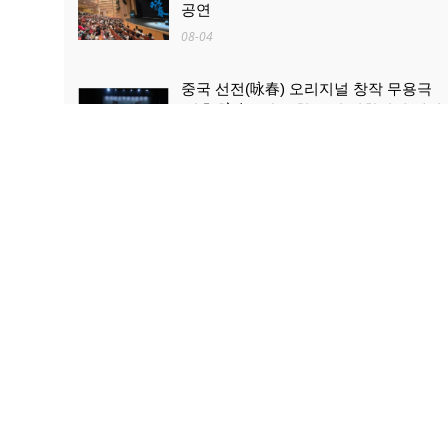
공연
08-04
중국 선전(咏春) 오리지널 창작 무용극
'영춘(咏春)' 한국 첫 공연 성황리에 개최
08-04
산업과 문화관광의 ‘상생·융합’...로켓 발
사 관람, 산둥 하이양 대표 문화관광 콘
텐츠로 부상
08-03