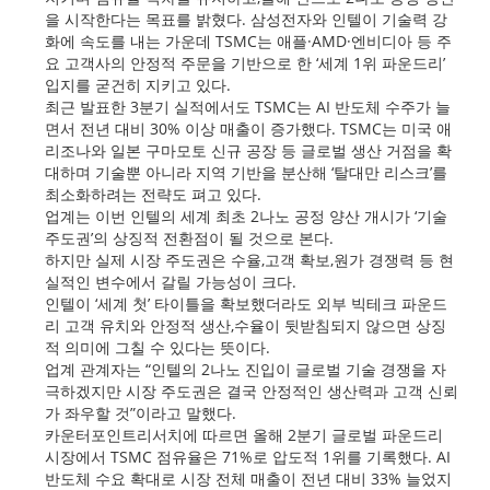
을 시작한다는 목표를 밝혔다. 삼성전자와 인텔이 기술력 강
화에 속도를 내는 가운데 TSMC는 애플·AMD·엔비디아 등 주
요 고객사의 안정적 주문을 기반으로 한 ‘세계 1위 파운드리’
입지를 굳건히 지키고 있다.
최근 발표한 3분기 실적에서도 TSMC는 AI 반도체 수주가 늘
면서 전년 대비 30% 이상 매출이 증가했다. TSMC는 미국 애
리조나와 일본 구마모토 신규 공장 등 글로벌 생산 거점을 확
대하며 기술뿐 아니라 지역 기반을 분산해 ‘탈대만 리스크’를
최소화하려는 전략도 펴고 있다.
업계는 이번 인텔의 세계 최초 2나노 공정 양산 개시가 ‘기술
주도권’의 상징적 전환점이 될 것으로 본다.
하지만 실제 시장 주도권은 수율,고객 확보,원가 경쟁력 등 현
실적인 변수에서 갈릴 가능성이 크다.
인텔이 ‘세계 첫’ 타이틀을 확보했더라도 외부 빅테크 파운드
리 고객 유치와 안정적 생산,수율이 뒷받침되지 않으면 상징
적 의미에 그칠 수 있다는 뜻이다.
업계 관계자는 “인텔의 2나노 진입이 글로벌 기술 경쟁을 자
극하겠지만 시장 주도권은 결국 안정적인 생산력과 고객 신뢰
가 좌우할 것”이라고 말했다.
카운터포인트리서치에 따르면 올해 2분기 글로벌 파운드리
시장에서 TSMC 점유율은 71%로 압도적 1위를 기록했다. AI
반도체 수요 확대로 시장 전체 매출이 전년 대비 33% 늘었지