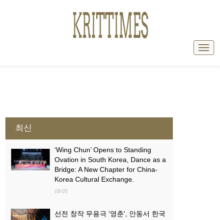
최신
‘Wing Chun’ Opens to Standing
Ovation in South Korea, Dance as a
Bridge: A New Chapter for China-
Korea Cultural Exchange.
08-05
선전 창작 무용극 '영춘', 안동서 한국