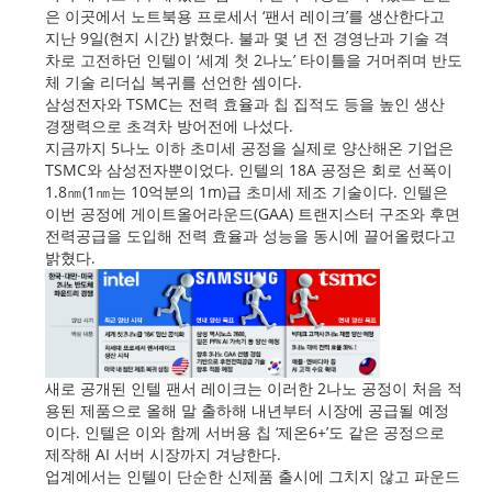
은 이곳에서 노트북용 프로세서 ‘팬서 레이크’를 생산한다고
지난 9일(현지 시간) 밝혔다. 불과 몇 년 전 경영난과 기술 격
차로 고전하던 인텔이 ‘세계 첫 2나노’ 타이틀을 거머쥐며 반도
체 기술 리더십 복귀를 선언한 셈이다.
삼성전자와 TSMC는 전력 효율과 칩 집적도 등을 높인 생산
경쟁력으로 초격차 방어전에 나섰다.
지금까지 5나노 이하 초미세 공정을 실제로 양산해온 기업은
TSMC와 삼성전자뿐이었다. 인텔의 18A 공정은 회로 선폭이
1.8㎚(1㎚는 10억분의 1m)급 초미세 제조 기술이다. 인텔은
이번 공정에 게이트올어라운드(GAA) 트랜지스터 구조와 후면
전력공급을 도입해 전력 효율과 성능을 동시에 끌어올렸다고
밝혔다.
새로 공개된 인텔 팬서 레이크는 이러한 2나노 공정이 처음 적
용된 제품으로 올해 말 출하해 내년부터 시장에 공급될 예정
이다. 인텔은 이와 함께 서버용 칩 ‘제온6+’도 같은 공정으로
제작해 AI 서버 시장까지 겨냥한다.
업계에서는 인텔이 단순한 신제품 출시에 그치지 않고 파운드