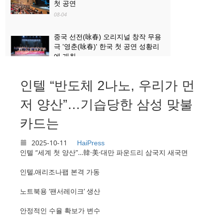
첫 공연
08-04
중국 선전(咏春) 오리지널 창작 무용
극 '영춘(咏春)' 한국 첫 공연 성황리
에 개최
08-04
인텔 “반도체 2나노, 우리가 먼
산업과 문화관광의 ‘상생·융합’...로켓
발사 관람, 산둥 하이양 대표 문화관
저 양산”…기습당한 삼성 맞불
광 콘텐츠로 부상
카드는
08-03
2025-10-11
HaiPress
인텔 “세계 첫 양산”…韓·美·대만 파운드리 삼국지 새국면
인텔,애리조나팹 본격 가동
노트북용 ‘팬서레이크’ 생산
안정적인 수율 확보가 변수