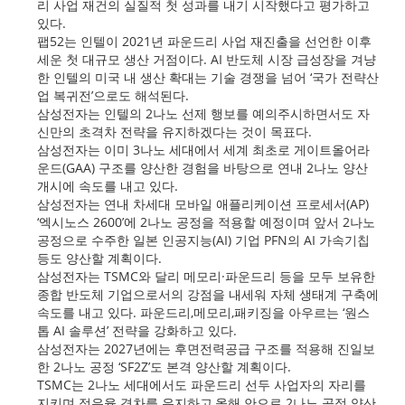
리 사업 재건의 실질적 첫 성과를 내기 시작했다고 평가하고
있다.
팹52는 인텔이 2021년 파운드리 사업 재진출을 선언한 이후
세운 첫 대규모 생산 거점이다. AI 반도체 시장 급성장을 겨냥
한 인텔의 미국 내 생산 확대는 기술 경쟁을 넘어 ‘국가 전략산
업 복귀전’으로도 해석된다.
삼성전자는 인텔의 2나노 선제 행보를 예의주시하면서도 자
신만의 초격차 전략을 유지하겠다는 것이 목표다.
삼성전자는 이미 3나노 세대에서 세계 최초로 게이트올어라
운드(GAA) 구조를 양산한 경험을 바탕으로 연내 2나노 양산
개시에 속도를 내고 있다.
삼성전자는 연내 차세대 모바일 애플리케이션 프로세서(AP)
‘엑시노스 2600’에 2나노 공정을 적용할 예정이며 앞서 2나노
공정으로 수주한 일본 인공지능(AI) 기업 PFN의 AI 가속기칩
등도 양산할 계획이다.
삼성전자는 TSMC와 달리 메모리·파운드리 등을 모두 보유한
종합 반도체 기업으로서의 강점을 내세워 자체 생태계 구축에
속도를 내고 있다. 파운드리,메모리,패키징을 아우르는 ‘원스
톱 AI 솔루션’ 전략을 강화하고 있다.
삼성전자는 2027년에는 후면전력공급 구조를 적용해 진일보
한 2나노 공정 ‘SF2Z’도 본격 양산할 계획이다.
TSMC는 2나노 세대에서도 파운드리 선두 사업자의 자리를
지키며 점유율 격차를 유지하고,올해 안으로 2나노 공정 양산