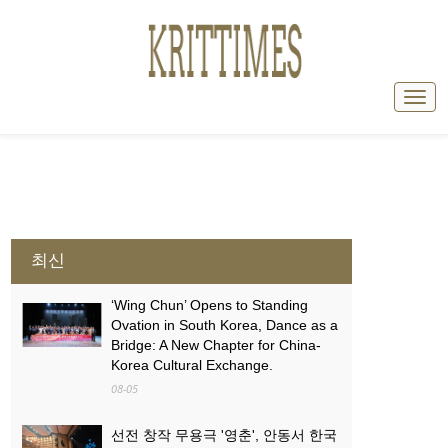
최신
‘Wing Chun’ Opens to Standing
Ovation in South Korea, Dance as a
Bridge: A New Chapter for China-
Korea Cultural Exchange.
08-05
선전 창작 무용극 '영춘', 안동서 한국