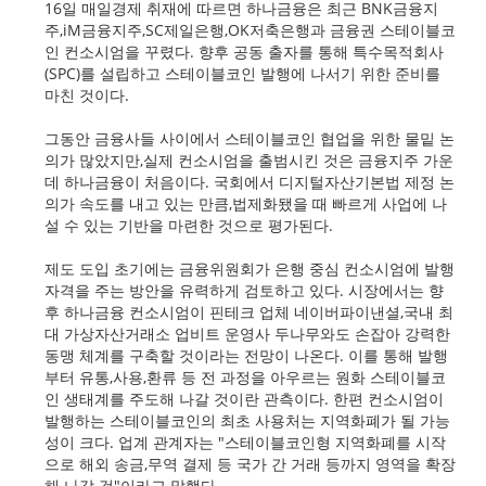
16일 매일경제 취재에 따르면 하나금융은 최근 BNK금융지
주,iM금융지주,SC제일은행,OK저축은행과 금융권 스테이블코
인 컨소시엄을 꾸렸다. 향후 공동 출자를 통해 특수목적회사
(SPC)를 설립하고 스테이블코인 발행에 나서기 위한 준비를
마친 것이다.
그동안 금융사들 사이에서 스테이블코인 협업을 위한 물밑 논
의가 많았지만,실제 컨소시엄을 출범시킨 것은 금융지주 가운
데 하나금융이 처음이다. 국회에서 디지털자산기본법 제정 논
의가 속도를 내고 있는 만큼,법제화됐을 때 빠르게 사업에 나
설 수 있는 기반을 마련한 것으로 평가된다.
제도 도입 초기에는 금융위원회가 은행 중심 컨소시엄에 발행
자격을 주는 방안을 유력하게 검토하고 있다. 시장에서는 향
후 하나금융 컨소시엄이 핀테크 업체 네이버파이낸셜,국내 최
대 가상자산거래소 업비트 운영사 두나무와도 손잡아 강력한
동맹 체계를 구축할 것이라는 전망이 나온다. 이를 통해 발행
부터 유통,사용,환류 등 전 과정을 아우르는 원화 스테이블코
인 생태계를 주도해 나갈 것이란 관측이다. 한편 컨소시엄이
발행하는 스테이블코인의 최초 사용처는 지역화폐가 될 가능
성이 크다. 업계 관계자는 "스테이블코인형 지역화폐를 시작
으로 해외 송금,무역 결제 등 국가 간 거래 등까지 영역을 확장
해 나갈 것"이라고 말했다.