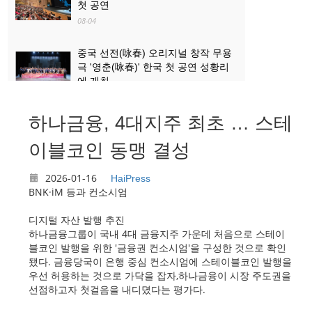
첫 공연
08-04
중국 선전(咏春) 오리지널 창작 무용
극 '영춘(咏春)' 한국 첫 공연 성황리
에 개최
08-04
하나금융, 4대지주 최초 … 스테
산업과 문화관광의 ‘상생·융합’...로켓
발사 관람, 산둥 하이양 대표 문화관
이블코인 동맹 결성
광 콘텐츠로 부상
08-03
2026-01-16
HaiPress
BNK·iM 등과 컨소시엄
디지털 자산 발행 추진
하나금융그룹이 국내 4대 금융지주 가운데 처음으로 스테이
블코인 발행을 위한 '금융권 컨소시엄'을 구성한 것으로 확인
됐다. 금융당국이 은행 중심 컨소시엄에 스테이블코인 발행을
우선 허용하는 것으로 가닥을 잡자,하나금융이 시장 주도권을
선점하고자 첫걸음을 내디뎠다는 평가다.