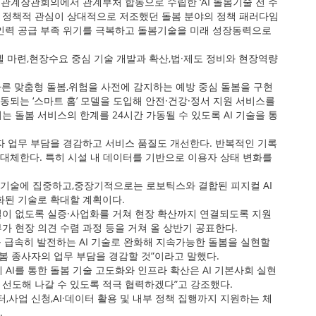
계장관회의에서 관계부처 합동으로 수립한 ‘AI 돌봄기술 전 주
한 정책적 관심이 상대적으로 저조했던 돌봄 분야의 정책 패러다임
봄인력 공급 부족 위기를 극복하고 돌봄기술을 미래 성장동력으로
모델 마련,현장수요 중심 기술 개발과 확산,법·제도 정비와 현장역량
 따른 맞춤형 돌봄,위험을 사전에 감지하는 예방 중심 돌봄을 구현
연동되는 ‘스마트 홈’ 모델을 도입해 안전·건강·정서 지원 서비스를
 돌봄 서비스의 한계를 24시간 가동될 수 있도록 AI 기술을 통
자 업무 부담을 경감하고 서비스 품질도 개선한다. 반복적인 기록
일부 대체한다. 특히 시설 내 데이터를 기반으로 이용자 상태 변화를
oT 기술에 집중하고,중장기적으로는 로보틱스와 결합된 피지컬 AI
화된 기술로 확대할 계획이다.
일이 없도록 실증·사업화를 거쳐 현장 확산까지 연결되도록 지원
 현장 의견 수렴 과정 등을 거쳐 올 상반기 공표한다.
 급속히 발전하는 AI 기술로 완화해 지속가능한 돌봄을 실현할
 돌봄 종사자의 업무 부담을 경감할 것”이라고 말했다.
AI를 통한 돌봄 기술 고도화와 인프라 확산은 AI 기본사회 실현
 선도해 나갈 수 있도록 적극 협력하겠다”고 강조했다.
사업 신청,AI·데이터 활용 및 내부 정책 집행까지 지원하는 체
.