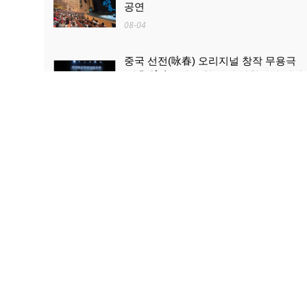
공연
08-04
중국 선전(咏春) 오리지널 창작 무용극
'영춘(咏春)' 한국 첫 공연 성황리에 개최
08-04
산업과 문화관광의 ‘상생·융합’...로켓 발
사 관람, 산둥 하이양 대표 문화관광 콘
텐츠로 부상
08-03