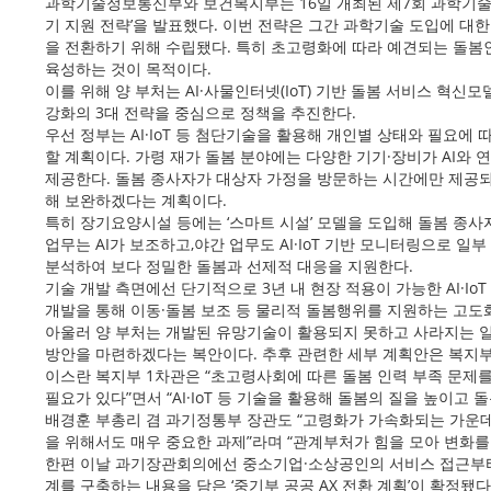
과학기술정보통신부와 보건복지부는 16일 개최된 제7회 과학기술관
기 지원 전략’을 발표했다. 이번 전략은 그간 과학기술 도입에 대
을 전환하기 위해 수립됐다. 특히 초고령화에 따라 예견되는 돌
육성하는 것이 목적이다.
이를 위해 양 부처는 AI·사물인터넷(IoT) 기반 돌봄 서비스 혁신
강화의 3대 전략을 중심으로 정책을 추진한다.
우선 정부는 AI·IoT 등 첨단기술을 활용해 개인별 상태와 필요에
할 계획이다. 가령 재가 돌봄 분야에는 다양한 기기·장비가 AI와 
제공한다. 돌봄 종사자가 대상자 가정을 방문하는 시간에만 제공되는
해 보완하겠다는 계획이다.
특히 장기요양시설 등에는 ‘스마트 시설’ 모델을 도입해 돌봄 종사
업무는 AI가 보조하고,야간 업무도 AI·IoT 기반 모니터링으로 
분석하여 보다 정밀한 돌봄과 선제적 대응을 지원한다.
기술 개발 측면에선 단기적으로 3년 내 현장 적용이 가능한 AI·I
개발을 통해 이동·돌봄 보조 등 물리적 돌봄행위를 지원하는 고도
아울러 양 부처는 개발된 유망기술이 활용되지 못하고 사라지는 
방안을 마련하겠다는 복안이다. 추후 관련한 세부 계획안은 복지부가
이스란 복지부 1차관은 “초고령사회에 따른 돌봄 인력 부족 문제를
필요가 있다”면서 “AI·IoT 등 기술을 활용해 돌봄의 질을 높이고
배경훈 부총리 겸 과기정통부 장관도 “고령화가 가속화되는 가운데 
을 위해서도 매우 중요한 과제”라며 “관계부처가 힘을 모아 변화를
한편 이날 과기장관회의에선 중소기업·소상공인의 서비스 접근부터,
계를 구축하는 내용을 담은 ‘중기부 공공 AX 전환 계획’이 확정됐다