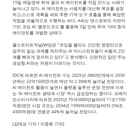
19일 매일경제 취재 결과 AI 에이전트를 직접 만드는 사례가
늘어나고 있다. AI 에이전트는 사용자를 대신해 목표를 설정
하고,스스로 계획을 세워 추론·기억·도구 호출을 통해 복잡한
작업을 자율적으로 수행하는 AI다. A씨는 앤스로픽의 자연어
기반 코딩 AI '클로드코드'를 활용해 3일 만에 무려 10여 종의
에이전트를 개발한 상태다.
월스트리트저널(WSJ)은 "코딩을 몰라도 간단한 명령만으로
업무와 일상 과제를 처리하는 AI 어시스턴트들이 AI붐의 2단
계를 빠르게 정의하고 있다"고 분석했다. 단편적인 답만 주는
생성형 AI와는 차원이 다르다는 것이다.
IDC에 따르면 AI 에이전트 수는 2025년 2860만개에서 2030
년에는 22억1600만개로 매년 약 2.38배씩 늘어날 전망이다.
AI 에이전트 활용이 늘면서 플랫폼·솔루션·운영 전반에 이르
는 'AI 에이전트 생태계 시장' 역시 급성장하는 중이다. 프레지
던스리서치에 따르면 2025년 75억5000만달러(약 11조1700
억원)였던 시장 규모는 2034년 1990억500만달러(약 294조
4300억원)로 연평균 44%씩 늘어날 전망이다.
[김태성 기자 / 이종화 기자]