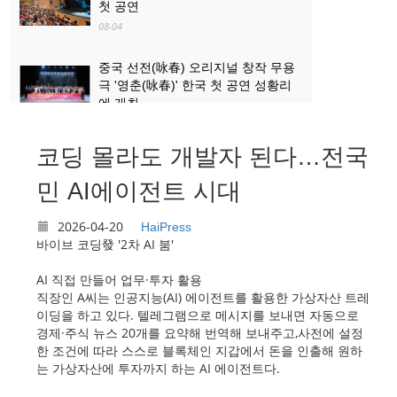
첫 공연
08-04
중국 선전(咏春) 오리지널 창작 무용
극 '영춘(咏春)' 한국 첫 공연 성황리
에 개최
08-04
코딩 몰라도 개발자 된다…전국
산업과 문화관광의 ‘상생·융합’...로켓
발사 관람, 산둥 하이양 대표 문화관
민 AI에이전트 시대
광 콘텐츠로 부상
08-03
2026-04-20
HaiPress
바이브 코딩發 '2차 AI 붐'
AI 직접 만들어 업무·투자 활용
직장인 A씨는 인공지능(AI) 에이전트를 활용한 가상자산 트레
이딩을 하고 있다. 텔레그램으로 메시지를 보내면 자동으로
경제·주식 뉴스 20개를 요약해 번역해 보내주고,사전에 설정
한 조건에 따라 스스로 블록체인 지갑에서 돈을 인출해 원하
는 가상자산에 투자까지 하는 AI 에이전트다.