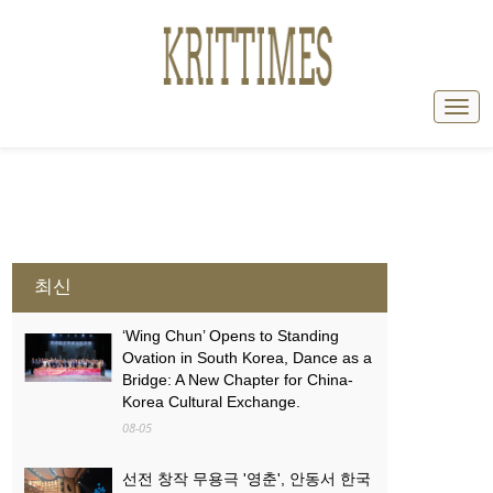
최신
‘Wing Chun’ Opens to Standing
Ovation in South Korea, Dance as a
Bridge: A New Chapter for China-
Korea Cultural Exchange.
08-05
선전 창작 무용극 '영춘', 안동서 한국