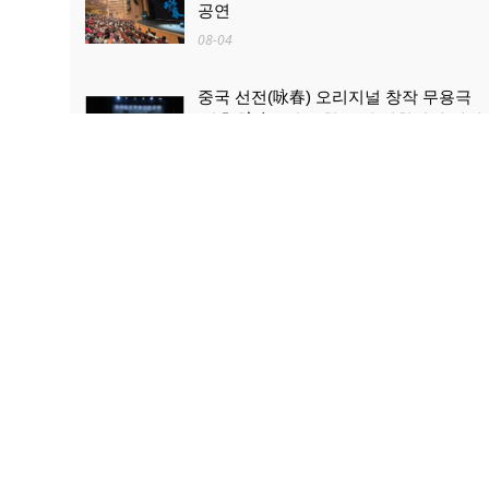
공연
08-04
중국 선전(咏春) 오리지널 창작 무용극
'영춘(咏春)' 한국 첫 공연 성황리에 개최
08-04
산업과 문화관광의 ‘상생·융합’...로켓 발
사 관람, 산둥 하이양 대표 문화관광 콘
텐츠로 부상
08-03