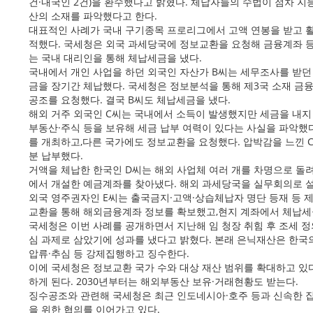
건·내국인 2건)을 환수했다고 밝혔다. 체납자들의 수법이 점차 지
산의 소재를 파악했다고 한다.
대표적인 사례가 국내 구기종목 프로리그에서 고액 연봉을 받고 활
적했다. 국세청은 외국 과세당국에 정보교환을 요청해 금융계좌 등
는 국내 대리인을 통해 체납세금을 냈다.
국내에서 개인 사업을 하던 외국인 자산가 B씨는 세무조사를 받던
금을 장기간 체납했다. 국세청은 정보분석을 통해 제3국 소재 금
공조를 요청했다. 결국 B씨도 체납세금을 냈다.
해외 거주 외국인 C씨는 국내에서 소득이 발생했지만 세금을 내지
부동산·주식 등을 보유해 세금 납부 여력이 있다는 사실을 파악했
를 개최하고,다른 국가에도 정보교환을 요청했다. 압박감을 느낀 
분 납부했다.
거액을 체납한 한국인 D씨는 해외 사업체 여러 개를 차명으로 돌
에서 개설한 예금계좌를 찾아냈다. 해외 과세당국을 실무회의로 
외국 영주권자인 E씨는 출국금지·고액·상습체납자 명단 등재 등 
교환을 통해 해외금융계좌 정보를 확보했고,현지 계좌에서 체납세
국세청은 이번 사례를 공개하면서 지난해 임 청장 취힘 후 조세 
심 과제로 삼았기에 성과를 냈다고 밝혔다. 본래 은닉재산은 한국
압류·추심 등 강제집행하고 징수한다.
이에 국세청은 정보교환 국가 수와 대상 재산 범위를 확대하고 있
하게 된다. 2030년부터는 해외부동산 보유·거래현황도 받는다.
징수공조와 관련해 국세청은 최근 인도네시아·호주 등과 신속한 집
을 위한 협의를 이어가고 있다.