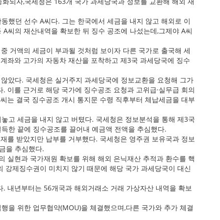
능화되자,국세청은 163개 국가 과세당국과 정보를 교환해 해외 재
동했던 선수 A씨다. 그는 한국에서 세금을 내지 않고 해외로 이
 A씨의 재산내역을 확보한 뒤 징수 공조에 나섰는데,그제야 A씨
 중 거액의 세금이 부과될 것처럼 보이자 다른 국가로 출국해 세
융계좌와 고가의 자동차 재산을 포착하고 제3국 과세당국에 징수
 않았다. 국세청은 실거주지 과세당국에 정보교환을 요청해 그가
다. 이를 근거로 해당 국가에 징수공조 요청과 고위급·실무급 회의
C씨는 결국 징수공조 개시 통지문 수령 직후부터 체납세금을 대부
려놓고 세금을 내지 않고 버텼다. 국세청은 정보분석을 통해 제3국
설득한 끝에 징수공조를 끌어내 예금액 전액을 추심했다.
제재를 받았지만 납부를 거부했다. 국세청은 영주권 보유국과 정보
금을 추심했다.
정의 실현과 국가재원 확보를 위해 해외 은닉재산 추적과 환수를 핵
의 강제징수권이 미치지 않기 때문에 해당 국가 과세당국이 대신
다. 내년부터는 56개국과 해외거래소 거래 가상자산 내역을 확보
행을 위한 업무협약(MOU)을 체결했으며,다른 국가와 추가 체결