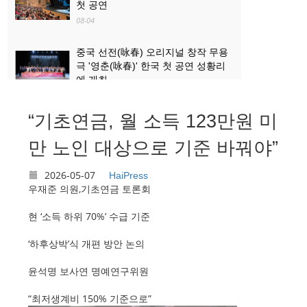
첫 공연
08-04
중국 선전(咏春) 오리지널 창작 무용
극 '영춘(咏春)' 한국 첫 공연 성황리
에 개최
08-04
“기초연금, 월 소득 123만원 미
산업과 문화관광의 ‘상생·융합’...로켓
발사 관람, 산둥 하이양 대표 문화관
만 노인 대상으로 기준 바꿔야”
광 콘텐츠로 부상
08-03
2026-05-07
HaiPress
우재준 의원,기초연금 토론회
현 ‘소득 하위 70%’ 수급 기준
‘하후상박’식 개편 방안 논의
윤석명 보사연 명예연구위원
“최저생계비 150% 기준으로”