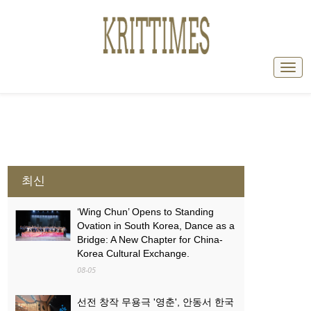
최신
‘Wing Chun’ Opens to Standing
Ovation in South Korea, Dance as a
Bridge: A New Chapter for China-
Korea Cultural Exchange.
08-05
선전 창작 무용극 '영춘', 안동서 한국