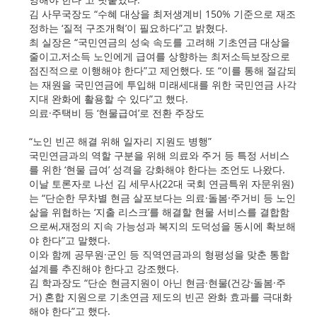
김 사무국장도 “수혜 대상을 최저생계비 150% 기준으로 재조
정하는 ‘질적 구조개혁’이 필요하다”고 밝혔다.
최 실장은 “국민연금의 성숙 속도를 고려해 기초연금 대상을
줄이고,저소득 노인에게 급여를 상향하는 최저소득보장으로
점진적으로 이행해야 한다”고 제언했다. 또 “이를 통해 절감되
는 재원을 국민연금에 투입해 미래세대를 위한 국민연금 사각
지대 완화에 활용할 수 있다”고 했다.
의료·주택비 등 ‘현물급여’로 전환 주장도
“노인 빈곤 해결 위해 일자리 지원도 병행”
국민연금과의 역할 구분을 위해 의료와 주거 등 특정 서비스
를 위한 ‘현물 급여’ 성격을 강화해야 한다는 조언도 나왔다.
이날 토론자로 나선 김 세무사(22대 국회 연금특위 자문위원)
는 “단순한 무차별 현금 살포보다는 의료·돌봄·주거비 등 노인
삶을 위협하는 ‘지출 리스크’를 해결할 현물 서비스를 결합함
으로써,재정의 지속 가능성과 복지의 도덕성을 동시에 확보해
야 한다”고 말했다.
이와 함께 공무원·군인 등 직역연금과의 형평성을 맞춘 통합
설계를 추진해야 한다고 강조했다.
김 학과장도 “단순 현금지원이 아닌 현금·현물(건강·돌봄·주
거) 혼합 지원으로 기초연금 제도의 빈곤 완화 효과를 극대화
해야 한다”고 했다.