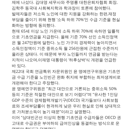
제에 나섰다. 김대영 세무사와 주명룡 대한은퇴자협회 회장,
김학주 동국대 사회복지학과 학과장이 토론에 참여했다.
발제자들은 저소득 노인에 대한 지원을 강화하는 한편,재정
부담을 줄이기 위해 현행 ‘소득 하위 70%’인 수급 기준을 현실
화하는 방향에 동의했다.
현재 65세 이상 노인 가운데 소득 하위 70%에 속하면 일률적
으로 기초연금을 지급한다. 올해 기준 70% 선인 소득인정액
은 월 247만원에 달한다. 노인 가구의 경제력이 높아지면서
소득인정액이 기준 중위소득 월 256만원에 근접한 수준까지
올라온 상태다. 이 때문에 부자 노인들까지 연금을 받는다는
지적이 나오며,이재명 대통령이 ‘하후상박’식 개편을 언급한
바 있다.
제22대 국회 연금특위 자문위원인 윤 명예연구위원은 기초연
금 수급 기준을 노인빈곤 완화 취지에 부합하는 최저생계비로
개편해야 한다고 주장했다.
윤 명예연구위원은 “최근 대안으로 거론되는 중위소득 50%
등의 기준은 적절한 대안으로 보기 어렵다”며 “유사한 1인당
GDP 수준의 경제협력개발기구(OECD) 국가들보다 사회보험
료와 조세부담률이 현격하게 낮은 우리 현실로 인해 상대적으
로 가처분소득이 높기 때문”이라고 설명했다.
이어 “상대빈곤선 이상의 현행 기초연금 수급자들은 OECD 권
고대로 수급권은 부여하되 급여인상을 동결하는 방식으로 운
영해야 한다”고 덧붙였다.