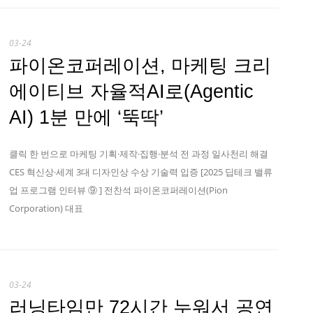
03-24
파이온코퍼레이션, 마케팅 크리
에이티브 자율적AI로(Agentic
AI) 1분 만에 ‘뚝딱’
클릭 한 번으로 마케팅 기획·제작·집행·분석 전 과정 일사천리 해결
CES 혁신상·세계 3대 디자인상 수상 기술력 입증 [2025 딥테크 밸류
업 프로그램 인터뷰 ⑨ ] 전찬석 파이온코퍼레이션(Pion
Corporation) 대표
03-24
러닝타임만 72시간 누워서 공연