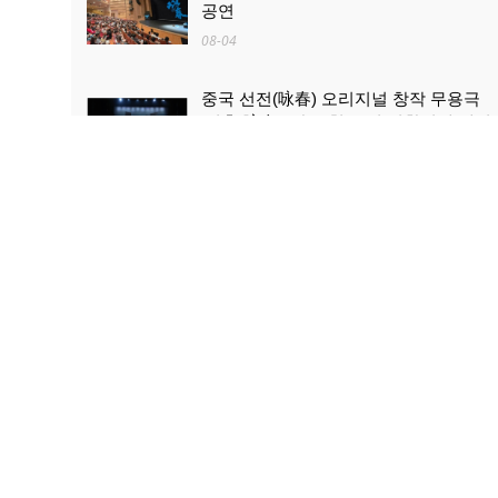
공연
08-04
중국 선전(咏春) 오리지널 창작 무용극
'영춘(咏春)' 한국 첫 공연 성황리에 개최
08-04
산업과 문화관광의 ‘상생·융합’...로켓 발
사 관람, 산둥 하이양 대표 문화관광 콘
텐츠로 부상
08-03