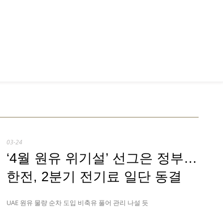
03-24
‘4월 원유 위기설’ 선그은 정부…
한전, 2분기 전기료 일단 동결
UAE 원유 물량 순차 도입 비축유 풀어 관리 나설 듯