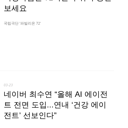
보세요
국립극단 '파빌리온 72'
03-23
네이버 최수연 “올해 AI 에이전
트 전면 도입...연내 ‘건강 에이
전트’ 선보인다”