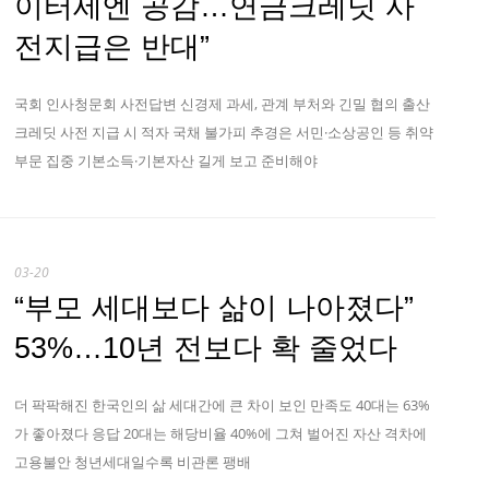
이터세엔 공감…연금크레딧 사
전지급은 반대”
국회 인사청문회 사전답변 신경제 과세, 관계 부처와 긴밀 협의 출산
크레딧 사전 지급 시 적자 국채 불가피 추경은 서민·소상공인 등 취약
부문 집중 기본소득·기본자산 길게 보고 준비해야
03-20
“부모 세대보다 삶이 나아졌다”
53%…10년 전보다 확 줄었다
더 팍팍해진 한국인의 삶 세대간에 큰 차이 보인 만족도 40대는 63%
가 좋아졌다 응답 20대는 해당비율 40%에 그쳐 벌어진 자산 격차에
고용불안 청년세대일수록 비관론 팽배