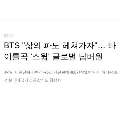
03-20
BTS "삶의 파도 헤쳐가자"… 타
이틀곡 '스윔' 글로벌 넘버원
4년만에 완전체 컴백정규5집 사전판매 400만장앨범커버, 아리랑 초
성 본떠태극기 건곤감리도 형상화