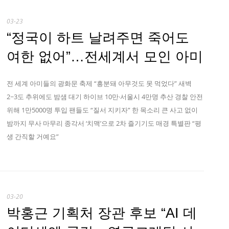
03-23
“정국이 하트 날려주면 죽어도
여한 없어”…전세계서 모인 아미
전 세계 아미들의 광화문 축제 “흥분돼 아무것도 못 먹었다” 새벽
2~3도 추위에도 밤샘 대기 하이브 10만·서울시 4만명 추산 경찰 안전
위해 1만5000명 투입 팬들도 “질서 지키자” 한 목소리 큰 사고 없이
밤까지 무사 마무리 종각서 ‘치맥’으로 2차 즐기기도 매경 특별판 “평
생 간직할 거예요”
03-20
박홍근 기획처 장관 후보 “AI 데