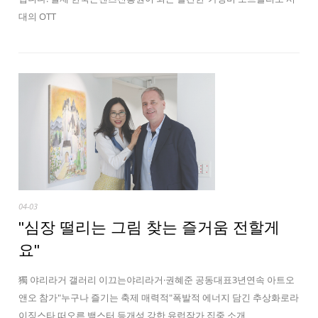
대의 OTT
04-03
"심장 떨리는 그림 찾는 즐거움 전할게
요"
獨 야리라거 갤러리 이끄는야리라거·권혜준 공동대표3년연속 아트오
앤오 참가"누구나 즐기는 축제 매력적"폭발적 에너지 담긴 추상화로라
이징스타 떠오른 백스터 등개성 강한 유럽작가 집중 소개