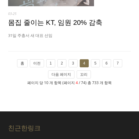
03-25
몸집 줄이는 KT, 임원 20% 감축
31일 주총서 새 대표 선임
홈
이전
1
2
3
4
5
6
7
다음 페이지
꼬리
페이지 당 10 개 항목 (페이지
4
/ 74) 총 733 개 항목
친근한링크