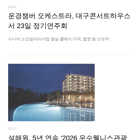
04-01
운경챔버 오케스트라, 대구콘서트하우스
서 23일 정기연주회
시니어 노인일자리사업 결실 클래식·가곡, 합창 등 선보여
03-27
설해원, 5년 연속 ‘2026 우수웰니스관광