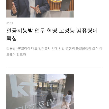
03-25
인공지능발 업무 혁명 고성능 컴퓨팅이
핵심
강용남 HP코리아 대표 인터뷰AI 시대 기업 경쟁력 본질은정예 조직·하
드웨어 인프라