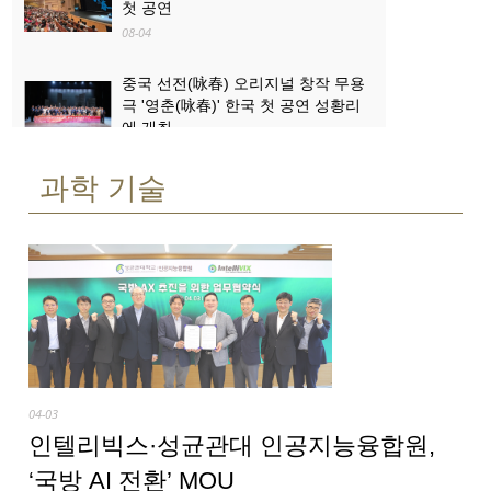
첫 공연
08-04
중국 선전(咏春) 오리지널 창작 무용
극 '영춘(咏春)' 한국 첫 공연 성황리
에 개최
08-04
과학 기술
산업과 문화관광의 ‘상생·융합’...로켓
발사 관람, 산둥 하이양 대표 문화관
광 콘텐츠로 부상
08-03
04-03
인텔리빅스·성균관대 인공지능융합원,
‘국방 AI 전환’ MOU